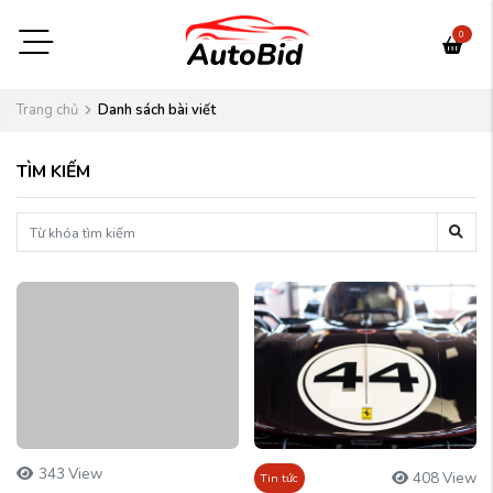
0
Trang chủ
Danh sách bài viết
TÌM KIẾM
343 View
408 View
Tin tức