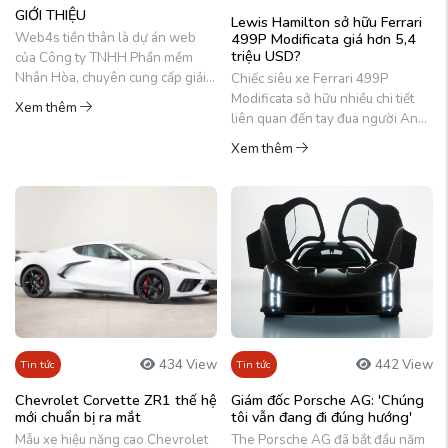
GIỚI THIỆU
Lewis Hamilton sở hữu Ferrari
Web4s tiền thân là dự án web
499P Modificata giá hơn 5,4
triệu USD?
của Công ty TNHH Phần mềm
Nhân Hòa, chuyên cung cấp giải
Chiếc siêu xe Ferrari 499P
pháp website bán hàng online và
Modificata sở hữu nhiều chi tiết
Xem thêm
hệ ...
liên quan đến tay đua người Anh,
đặc biệt với số đeo 44.
Xem thêm
434 View
442 View
Tin tức
Tin tức
Chevrolet Corvette ZR1 thế hệ
Giám đốc Porsche AG: 'Chúng
mới chuẩn bị ra mắt
tôi vẫn đang đi đúng hướng'
Mẫu xe hiệu năng cao Chevrolet
The Porsche AG đã bắt đầu năm