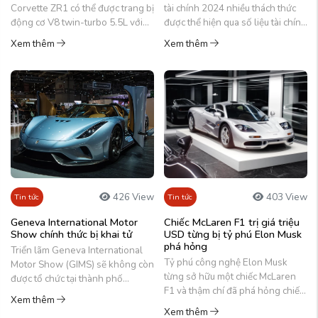
Corvette ZR1 có thể được trang bị
tài chính 2024 nhiều thách thức
động cơ V8 twin-turbo 5.5L với
được thể hiện qua số liệu tài chính
công suất hơn 850 mã lực.
của công ty trong quý đầu tiên.
Xem thêm
Xem thêm
426 View
403 View
Tin tức
Tin tức
Geneva International Motor
Chiếc McLaren F1 trị giá triệu
Show chính thức bị khai tử
USD từng bị tỷ phú Elon Musk
phá hỏng
Triển lãm Geneva International
Tỷ phú công nghệ Elon Musk
Motor Show (GIMS) sẽ không còn
từng sở hữu một chiếc McLaren
được tổ chức tại thành phố
F1 và thậm chí đã phá hỏng chiếc
Geneva, Thụy Sĩ kể từ năm 2025
Xem thêm
xe này vào năm 2000 do mất lái.
trở đi.
Xem thêm