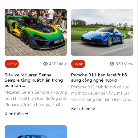
410 View
359 View
Tin tức
Tin tức
Siêu xe McLaren Senna
Porsche 911 bản facelift bổ
Sempre từng xuất hiện trong
sung công nghệ hybrid
bom tấn ...
Porsche 911 Hybrid mới có sức
McLaren Senna Sempre ấn tượng
mạnh tối đa lên đến 541 mã lực
hơn khi xuất hiện trên đường phố
với khả năng vận hành tiệm cận
Monaco với toàn bộ ngoại thất
các mẫu siêu xe.
Xem thêm
được sơn thủ công.
Xem thêm