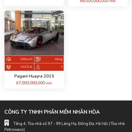
48,000,000,000
VND
320km/h
Xăng
V10 5.2L
2
Pagani Huayra 2015
67,000,000,000
VND
CÔNG TY TNHH PHẦN MỀM NHÂN HÒA
Tầng 4, Tòa nhà số 97 - 99 Láng Hạ, Đống Đa, Hà Nội (Tòa nhà
Petrowaco)