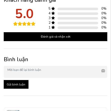
5.0
5
0
%
4
0
%
3
0
%
2
0
%
1
0
%
Đánh giá và nhận xét
Bình luận
Gửi bình luận