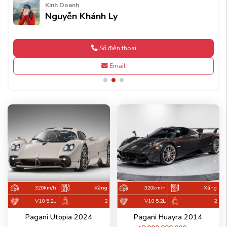
Kinh Doanh
Nguyễn Khánh Ly
Số điện thoại
Email
320km/h
Xăng
320km/h
Xăng
V10 5.2L
2
V10 5.2L
2
Pagani Utopia 2024
Pagani Huayra 2014