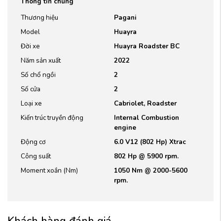
Thông tin chung
Thương hiệu
Pagani
Model
Huayra
Đời xe
Huayra Roadster BC
Năm sản xuất
2022
Số chổ ngồi
2
Số cửa
2
Loại xe
Cabriolet, Roadster
Kiến trúc truyền động
Internal Combustion
engine
Động cơ
6.0 V12 (802 Hp) Xtrac
Công suất
802 Hp @ 5900 rpm.
Moment xoắn (Nm)
1050 Nm @ 2000-5600
rpm.
Khách hàng đánh giá