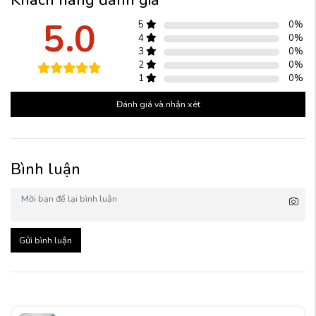
5.0
5
0
%
4
0
%
3
0
%
2
0
%
1
0
%
Đánh giá và nhận xét
Bình luận
Gửi bình luận