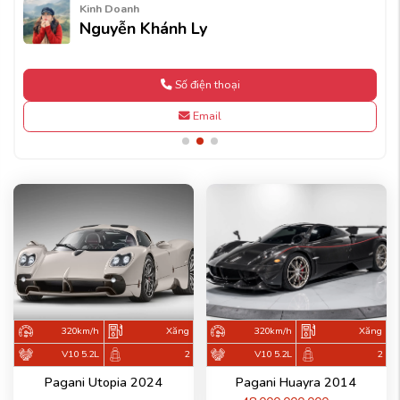
Kinh Doanh
Nguyễn Khánh Ly
Số điện thoại
Email
320km/h
Xăng
320km/h
Xăng
V10 5.2L
2
V10 5.2L
2
Pagani Utopia 2024
Pagani Huayra 2014