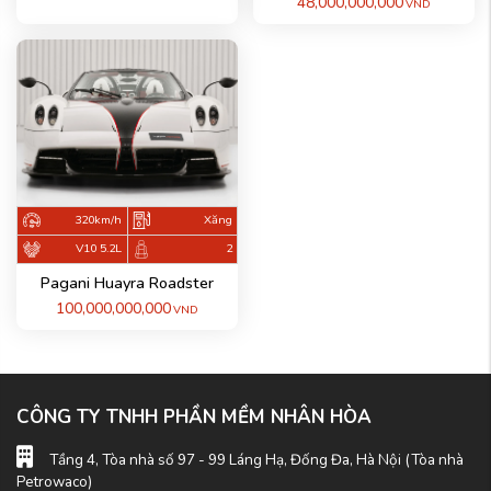
48,000,000,000
VND
320km/h
Xăng
V10 5.2L
2
Pagani Huayra Roadster
100,000,000,000
VND
CÔNG TY TNHH PHẦN MỀM NHÂN HÒA
Tầng 4, Tòa nhà số 97 - 99 Láng Hạ, Đống Đa, Hà Nội (Tòa nhà
Petrowaco)