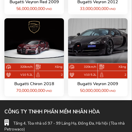
Bugatti Veyron Red 2009
Bugatti Veyron 2012
56,000,000,000
33,000,000,000
VND
VND
320km/h
Xăng
320km/h
Xăng
V10 5.2L
2
V10 5.2L
2
Bugatti Chiron 2018
Bugatti Veyron 2009
70,000,000,000
50,000,000,000
VND
VND
CÔNG TY TNHH PHẦN MỀM NHÂN HÒA
Tầng 4, Tòa nhà số 97 - 99 Láng Hạ, Đống Đa, Hà Nội (Tòa nhà
Petrowaco)