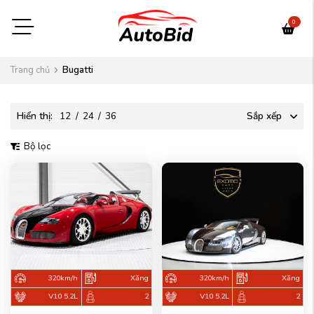
0
Trang chủ
Bugatti
Hiển thị:
12
/
24
/
36
Sắp xếp
Bộ lọc
320km/h
Xăng
320km/h
Xăng
V10 5.2L
2
V10 5.2L
2